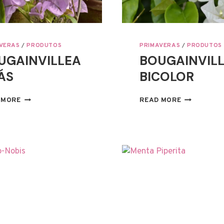
VERAS
/
PRODUTOS
PRIMAVERAS
/
PRODUTOS
UGAINVILLEA
BOUGAINVIL
ÁS
BICOLOR
BOUGAINVILLEA
BOUGAINVI
 MORE
READ MORE
LILÁS
BICOLOR