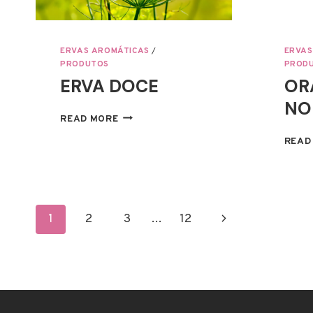
ERVAS AROMÁTICAS
/
ERVAS
PRODUTOS
PROD
ERVA DOCE
OR
NO
ERVA
READ MORE
DOCE
READ
PAGE
Next
1
2
3
…
12
NAVIGATION
Page