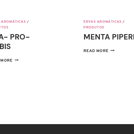
 AROMÁTICAS
/
ERVAS AROMÁTICAS
/
UTOS
PRODUTOS
A- PRO-
MENTA PIPER
BIS
MENTA
READ MORE
PIPERITA
ORA-
 MORE
PRO-
NOBIS