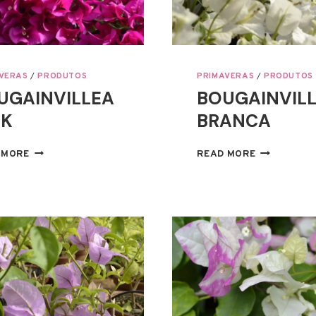
VERAS
/
PRODUTOS
PRIMAVERAS
/
PRODUTOS
UGAINVILLEA
BOUGAINVIL
NK
BRANCA
BOUGAINVILLEA
BOUGAINVI
 MORE
READ MORE
PINK
BRANCA