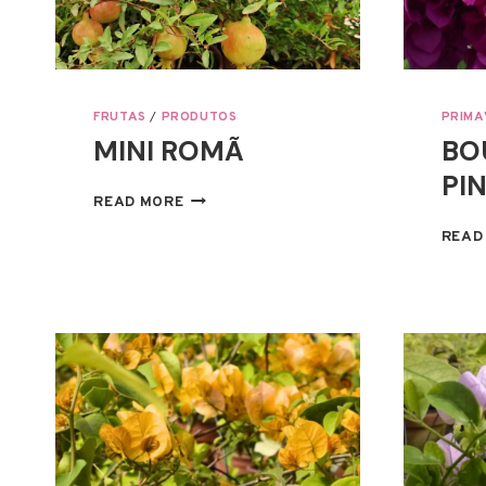
FRUTAS
/
PRODUTOS
PRIMA
MINI ROMÃ
BO
PI
MINI
READ MORE
ROMÃ
READ