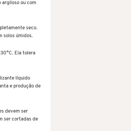
o argiloso ou com
mpletamente seco.
m solos úmidos.
30°C. Ela tolera
izante líquido
lanta e produção de
es devem ser
m ser cortadas de