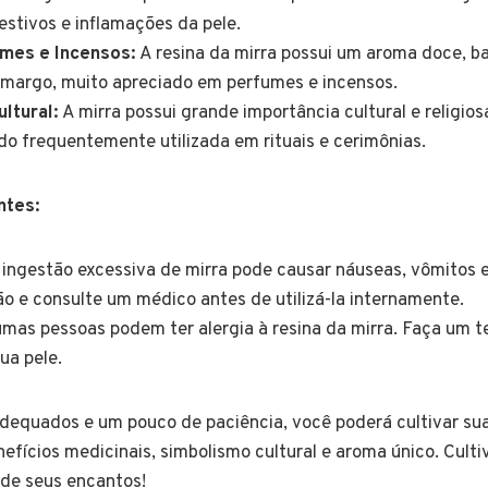
stivos e inflamações da pele.
mes e Incensos:
A resina da mirra possui um aroma doce, b
amargo, muito apreciado em perfumes e incensos.
ltural:
A mirra possui grande importância cultural e religio
do frequentemente utilizada em rituais e cerimônias.
ntes:
ingestão excessiva de mirra pode causar náuseas, vômitos e
 e consulte um médico antes de utilizá-la internamente.
mas pessoas podem ter alergia à resina da mirra. Faça um t
ua pele.
equados e um pouco de paciência, você poderá cultivar sua 
efícios medicinais, simbolismo cultural e aroma único. Culti
 de seus encantos!