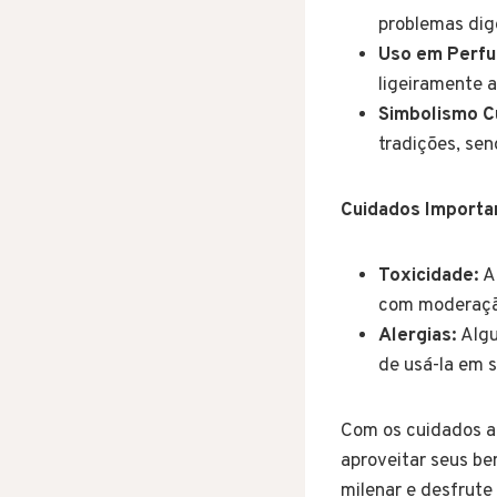
problemas dige
Uso em Perfu
ligeiramente 
Simbolismo Cu
tradições, sen
Cuidados Importa
Toxicidade:
A 
com moderação
Alergias:
Algu
de usá-la em s
Com os cuidados ad
aproveitar seus ben
milenar e desfrute