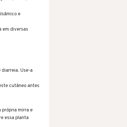
alsâmico e
sa em diversas
 diarreia. Use-a
este cutâneo antes
própria mirra e
ve essa planta