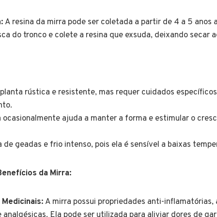
:
A resina da mirra pode ser coletada a partir de 4 a 5 anos 
sca do tronco e colete a resina que exsuda, deixando secar ao
planta rústica e resistente, mas requer cuidados específico
nto.
a ocasionalmente ajuda a manter a forma e estimular o cres
a de geadas e frio intenso, pois ela é sensível a baixas tempe
enefícios da Mirra:
Medicinais:
A mirra possui propriedades anti-inflamatórias,
e analgésicas. Ela pode ser utilizada para aliviar dores de ga