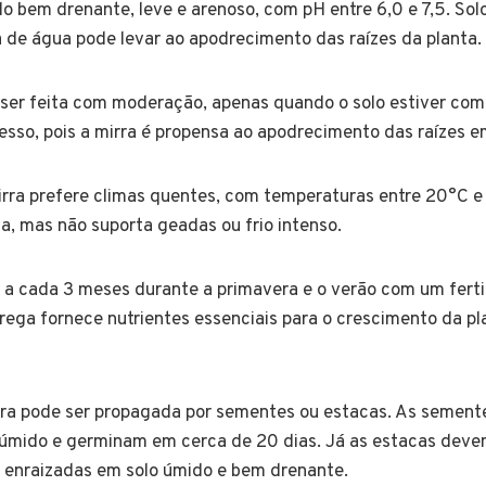
lo bem drenante, leve e arenoso, com pH entre 6,0 e 7,5. Sol
 de água pode levar ao apodrecimento das raízes da planta.
ser feita com moderação, apenas quando o solo estiver co
esso, pois a mirra é propensa ao apodrecimento das raízes e
rra prefere climas quentes, com temperaturas entre 20°C e 
ca, mas não suporta geadas ou frio intenso.
a cada 3 meses durante a primavera e o verão com um fertil
 rega fornece nutrientes essenciais para o crescimento da p
ra pode ser propagada por sementes ou estacas. As sement
 úmido e germinam em cerca de 20 dias. Já as estacas deve
 enraizadas em solo úmido e bem drenante.