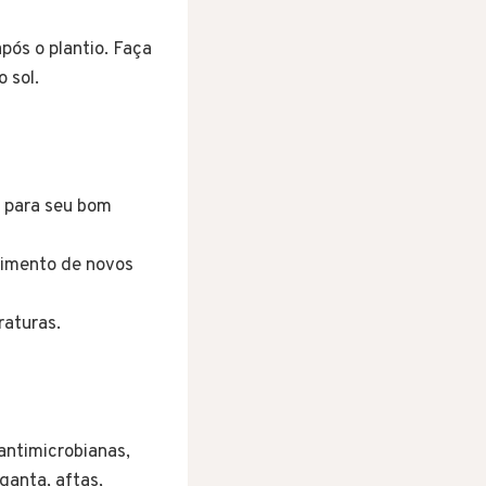
após o plantio. Faça
 sol.
s para seu bom
cimento de novos
raturas.
 antimicrobianas,
rganta, aftas,