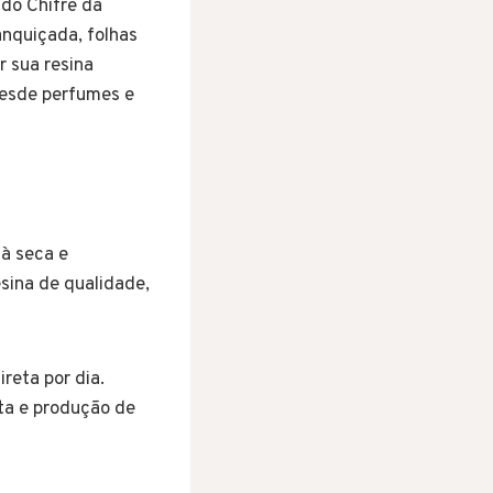
 do Chifre da
anquiçada, folhas
r sua resina
 desde perfumes e
 à seca e
sina de qualidade,
reta por dia.
ta e produção de