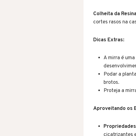
Colheita da Resina
cortes rasos na ca
Dicas Extras:
A mirra é uma 
desenvolvime
Podar a plant
brotos.
Proteja a mirr
Aproveitando os B
Propriedades 
cicatrizantes 