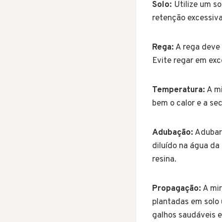
Solo:
Utilize um so
retenção excessiva
Rega:
A rega deve 
Evite regar em exc
Temperatura:
A mi
bem o calor e a se
Adubação:
Adubar 
diluído na água da
resina.
Propagação:
A mir
plantadas em solo
galhos saudáveis e