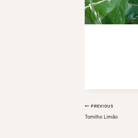
POST
PREVIOUS
Tomilho Limão
NAVIGAT