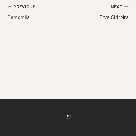
POST
PREVIOUS
NEXT
NAVIGATION
Camomila
Erva Cidreira