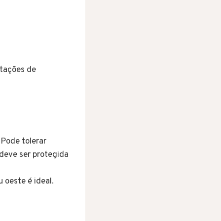
ntações de
 Pode tolerar
 deve ser protegida
 oeste é ideal.