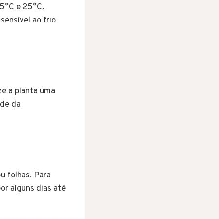
15°C e 25°C.
sensível ao frio
ze a planta uma
ade da
u folhas. Para
or alguns dias até