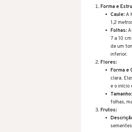
Forma e Estru
Caule:
A K
1,2 metro
Folhas:
As
7 a 10 cm
de um tom
inferior.
Flores:
Forma e 
clara. El
e o início
Tamanho
folhas, m
Frutos:
Descriçã
sementes 