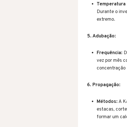
Temperatura 
Durante o inve
extremo.
5. Adubação:
Frequência:
Du
vez por mês co
concentração 
6. Propagação:
Métodos:
A Ka
estacas, cort
formar um cal