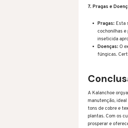
7. Pragas e Doenç
Pragas:
Esta s
cochonilhas e
inseticida apr
Doenças:
O ex
fúngicas. Cert
Conclus
A Kalanchoe orgyal
manutenção, ideal 
tons de cobre e te
plantas. Com os cu
prosperar e oferec