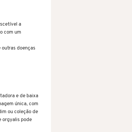
scetível a
ção com um
e outras doenças
tadora e de baixa
olhagem única, com
dim ou coleção de
e orgyalis pode