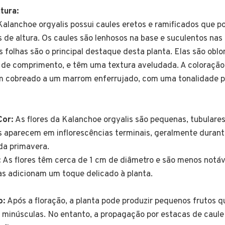
tura:
alanchoe orgyalis possui caules eretos e ramificados que 
s de altura. Os caules são lenhosos na base e suculentos nas
 folhas são o principal destaque desta planta. Elas são obl
 de comprimento, e têm uma textura aveludada. A coloração 
 cobreado a um marrom enferrujado, com uma tonalidade p
Cor:
As flores da Kalanchoe orgyalis são pequenas, tubulares
as aparecem em inflorescências terminais, geralmente durante
 da primavera.
:
As flores têm cerca de 1 cm de diâmetro e são menos notá
as adicionam um toque delicado à planta.
o:
Após a floração, a planta pode produzir pequenos frutos 
minúsculas. No entanto, a propagação por estacas de caule 