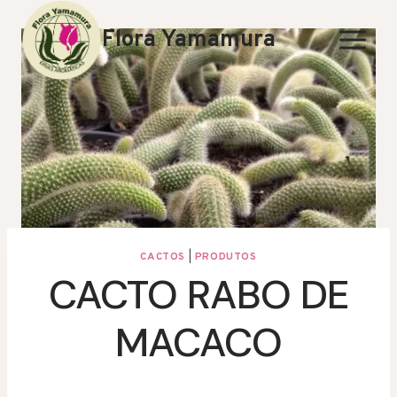
Skip
to
Flora Yamamura
content
CACTOS
|
PRODUTOS
CACTO RABO DE
MACACO